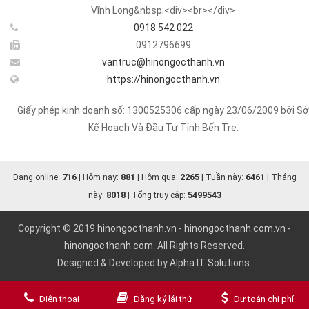
Vĩnh Long&nbsp;<div><br></div>
0918 542 022
0912796699
vantruc@hinongocthanh.vn
https://hinongocthanh.vn
Giấy phép kinh doanh số: 1300525306 cấp ngày 23/06/2009 bởi Sở
Kế Hoạch Và Đầu Tư Tỉnh Bến Tre.
716
881
2265
6461
Đang online:
| Hôm nay:
| Hôm qua:
| Tuần này:
| Tháng
8018
5499543
này:
| Tổng truy cập:
Copyright © 2019
hinongocthanh.vn
-
hinongocthanh.com.vn
-
hinongocthanh.com
. All Rights Reserved.
Designed & Developed by
Alpha IT Solutions.
Điện thoại
Đăng ký lái thử
Dự toán chi phí