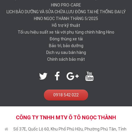
HINO PRO-CARE
LỊCH BẢO DƯỠNG VÀ SỬA CHỮA LƯU ĐỘNG TẠI HỆ THỐNG ĐẠI LÝ
HINO NGỌC THÀNH THÁNG 5/2025
Hỗ trợ kỹ thuật
Tối ưu hiệu suất xe tải với phụ tùng chính hãng Hino
Đóng thùng xe tải
Bảo trì, bảo dưỡng
Dịch vụ sau bán hàng
Chính sách bảo mật
0918 542 022
CÔNG TY TNHH MTV Ô TÔ NGỌC THÀNH
Số 37E, Quốc Lộ 60, Khu Phố Phú Hữu, Phường Phú Tân, Tỉnh