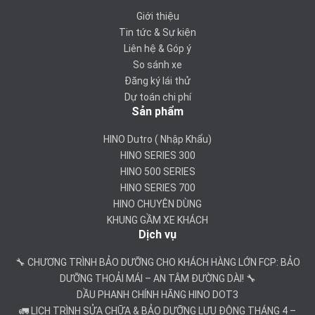
Giới thiệu
Tin tức & Sự kiện
Liên hệ & Góp ý
So sánh xe
Đăng ký lái thử
Dự toán chi phí
Sản phẩm
HINO Dutro ( Nhập Khẩu)
HINO SERIES 300
HINO 500 SERIES
HINO SERIES 700
HINO CHUYÊN DÙNG
KHUNG GẦM XE KHÁCH
Dịch vụ
🔧 CHƯƠNG TRÌNH BẢO DƯỠNG CHO KHÁCH HÀNG LỚN FCP: BẢO
DƯỠNG THOẢI MÁI – AN TÂM ĐƯỜNG DÀI! 🔧
DẦU PHANH CHÍNH HÃNG HINO DOT3
🚛 LỊCH TRÌNH SỬA CHỮA & BẢO DƯỠNG LƯU ĐỘNG THÁNG 4 –