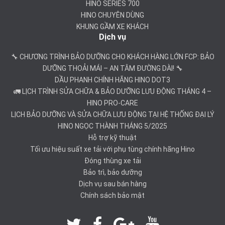
HINO SERIES 700
HINO CHUYÊN DÙNG
KHUNG GẦM XE KHÁCH
Dịch vụ
🔧 CHƯƠNG TRÌNH BẢO DƯỠNG CHO KHÁCH HÀNG LỚN FCP: BẢO
DƯỠNG THOẢI MÁI – AN TÂM ĐƯỜNG DÀI! 🔧
DẦU PHANH CHÍNH HÃNG HINO DOT3
🚛 LỊCH TRÌNH SỬA CHỮA & BẢO DƯỠNG LƯU ĐỘNG THÁNG 4 –
HINO PRO-CARE
LỊCH BẢO DƯỠNG VÀ SỬA CHỮA LƯU ĐỘNG TẠI HỆ THỐNG ĐẠI LÝ
HINO NGỌC THÀNH THÁNG 5/2025
Hỗ trợ kỹ thuật
Tối ưu hiệu suất xe tải với phụ tùng chính hãng Hino
Đóng thùng xe tải
Bảo trì, bảo dưỡng
Dịch vụ sau bán hàng
Chính sách bảo mật