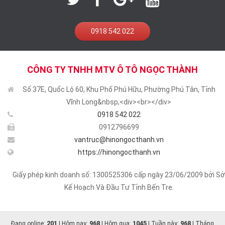
0918 542 022
CÔNG TY TNHH MTV Ô TÔ NGỌC THÀNH
Số 37E, Quốc Lộ 60, Khu Phố Phú Hữu, Phường Phú Tân, Tỉnh
Vĩnh Long&nbsp;<div><br></div>
0918 542 022
0912796699
vantruc@hinongocthanh.vn
https://hinongocthanh.vn
Giấy phép kinh doanh số: 1300525306 cấp ngày 23/06/2009 bởi Sở
Kế Hoạch Và Đầu Tư Tỉnh Bến Tre.
201
968
1045
968
Đang online:
| Hôm nay:
| Hôm qua:
| Tuần này:
| Tháng