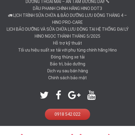
DƯỠNG THOẢI MÁI – AN TÂM ĐƯỜNG DÀI! 🔧
DẦU PHANH CHÍNH HÃNG HINO DOT3
🚛 LỊCH TRÌNH SỬA CHỮA & BẢO DƯỠNG LƯU ĐỘNG THÁNG 4 –
HINO PRO-CARE
LỊCH BẢO DƯỠNG VÀ SỬA CHỮA LƯU ĐỘNG TẠI HỆ THỐNG ĐẠI LÝ
HINO NGỌC THÀNH THÁNG 5/2025
Hỗ trợ kỹ thuật
Tối ưu hiệu suất xe tải với phụ tùng chính hãng Hino
Đóng thùng xe tải
Bảo trì, bảo dưỡng
Dịch vụ sau bán hàng
Chính sách bảo mật
0918 542 022