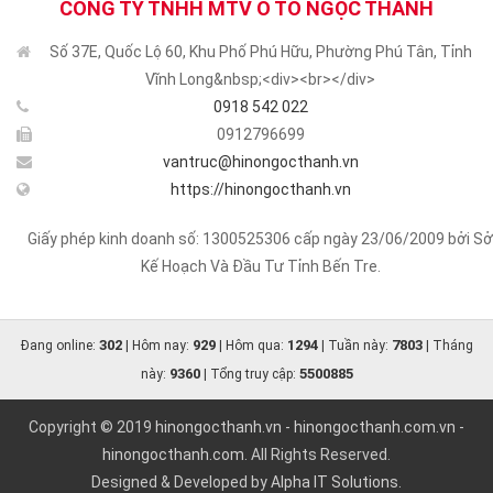
CÔNG TY TNHH MTV Ô TÔ NGỌC THÀNH
Số 37E, Quốc Lộ 60, Khu Phố Phú Hữu, Phường Phú Tân, Tỉnh
Vĩnh Long&nbsp;<div><br></div>
0918 542 022
0912796699
vantruc@hinongocthanh.vn
https://hinongocthanh.vn
Giấy phép kinh doanh số: 1300525306 cấp ngày 23/06/2009 bởi Sở
Kế Hoạch Và Đầu Tư Tỉnh Bến Tre.
302
929
1294
7803
Đang online:
| Hôm nay:
| Hôm qua:
| Tuần này:
| Tháng
9360
5500885
này:
| Tổng truy cập:
Copyright © 2019
hinongocthanh.vn
-
hinongocthanh.com.vn
-
hinongocthanh.com
. All Rights Reserved.
Designed & Developed by
Alpha IT Solutions.