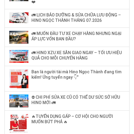
❤️
🚛 LỊCH BẢO DƯỠNG & SỬA CHỮA LƯU ĐỘNG –
HINO NGỌC THÀNH THÁNG 07.2026
🚛 MUỐN ĐẦU TƯ XE CHẠY HÀNG NHƯNG NGẠI
ÁP LỰC VỐN BAN ĐẦU?
🚛 HINO XZU XE SẴN GIAO NGAY – TỐI ƯU HIỆU
QUẢ CHO MỖI CHUYẾN HÀNG
Bạn là người tài mà Hino Ngọc Thành đang tìm
kiếm! Ứng tuyển ngay 👇"
⛔ CHI PHÍ SỬA XE CŨ CÓ THỂ DƯ SỨC SỞ HỮU
HINO MỚI 🚛
🔥TUYỂN DỤNG GẤP – CƠ HỘI CHO NGƯỜI
MUỐN BỨT PHÁ 🔥