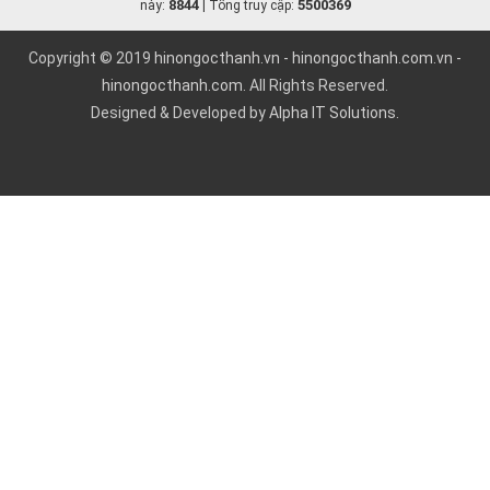
8844
5500369
này:
| Tổng truy cập:
Copyright © 2019
hinongocthanh.vn
-
hinongocthanh.com.vn
-
hinongocthanh.com
. All Rights Reserved.
Designed & Developed by
Alpha IT Solutions.