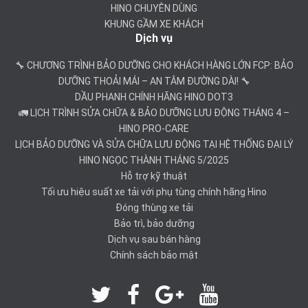
HINO CHUYÊN DÙNG
KHUNG GẦM XE KHÁCH
Dịch vụ
🔧 CHƯƠNG TRÌNH BẢO DƯỠNG CHO KHÁCH HÀNG LỚN FCP: BẢO
DƯỠNG THOẢI MÁI – AN TÂM ĐƯỜNG DÀI! 🔧
DẦU PHANH CHÍNH HÃNG HINO DOT3
🚛 LỊCH TRÌNH SỬA CHỮA & BẢO DƯỠNG LƯU ĐỘNG THÁNG 4 –
HINO PRO-CARE
LỊCH BẢO DƯỠNG VÀ SỬA CHỮA LƯU ĐỘNG TẠI HỆ THỐNG ĐẠI LÝ
HINO NGỌC THÀNH THÁNG 5/2025
Hỗ trợ kỹ thuật
Tối ưu hiệu suất xe tải với phụ tùng chính hãng Hino
Đóng thùng xe tải
Bảo trì, bảo dưỡng
Dịch vụ sau bán hàng
Chính sách bảo mật