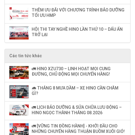
THÊM ƯU ĐÃI VỚI CHƯƠNG TRÌNH BẢO DƯỠNG
TỐI ƯU HMP
HỘI THI TAY NGHỀ HINO LẦN THỨ 10 – DẤU ẤN
TRỞ LẠI
Các tin tức khác
🚛 HINO XZU730 – LINH HOẠT MỌI CUNG
ĐƯỜNG, CHỦ ĐỘNG MỌI CHUYẾN HÀNG!
🌧️ THÁNG 8 MƯA DẦM – XE HINO CẦN CHĂM
GÌ?
🚛 LỊCH BẢO DƯỠNG & SỬA CHỮA LƯU ĐỘNG –
HINO NGỌC THÀNH THÁNG 08.2026
🚛 [VỮNG TIN ĐỒNG HÀNH] - KHỞI ĐẦU CHO
NHỮNG CHUYẾN HÀNG THUẬN BUỒM XUÔI GIÓ!