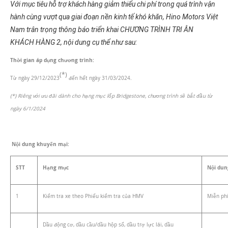
Với mục tiêu hỗ trợ khách hàng giảm thiểu chi phí trong quá trình vận
hành cùng vượt qua giai đoạn nền kinh tế khó khăn, Hino Motors Việt
Nam trân trọng thông báo triển khai CHƯƠNG TRÌNH TRI ÂN
KHÁCH HÀNG 2, nội dung cụ thể như sau:
Thời gian áp dụng chương trình:
(*)
Từ ngày 29/12/2023
đến hết ngày 31/03/2024.
(*) Riêng với ưu đãi dành cho hạng mục lốp Bridgestone, chương trình sẽ bắt đầu từ
ngày 6/1/2024
Nội dung khuyến mại:
STT
Hạng mục
Nội dun
1
Kiểm tra xe theo Phiếu kiểm tra của HMV
Miễn ph
Dầu động cơ, dầu cầu/dầu hộp số, dầu trợ lực lái, dầu