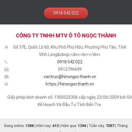
0918 542 022
CÔNG TY TNHH MTV Ô TÔ NGỌC THÀNH
Số 37E, Quốc Lộ 60, Khu Phố Phú Hữu, Phường Phú Tân, Tỉnh
Vĩnh Long&nbsp;<div><br></div>
0918 542 022
0912796699
vantruc@hinongocthanh.vn
https://hinongocthanh.vn
Giấy phép kinh doanh số: 1300525306 cấp ngày 23/06/2009 bởi Sở
Kế Hoạch Và Đầu Tư Tỉnh Bến Tre.
1388
413
1294
7287
Đang online:
| Hôm nay:
| Hôm qua:
| Tuần này:
| Tháng