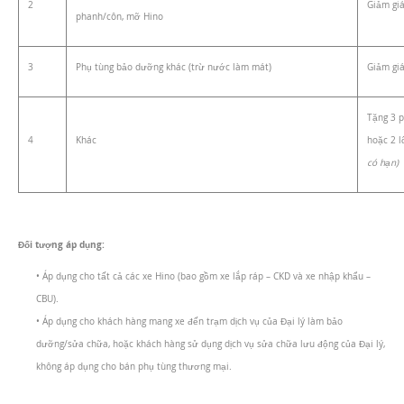
2
Giảm gi
phanh/côn, mỡ Hino
3
Phụ tùng bảo dưỡng khác (trừ nước làm mát)
Giảm gi
Tặng 3 p
4
Khác
hoặc 2 l
có hạn)
Đối tượng áp dụng:
• Áp dụng cho tất cả các xe Hino (bao gồm xe lắp ráp – CKD và xe nhập khẩu –
CBU).
• Áp dụng cho khách hàng mang xe đến trạm dịch vụ của Đại lý làm bảo
dưỡng/sửa chữa, hoặc khách hàng sử dụng dịch vụ sửa chữa lưu động của Đại lý,
không áp dụng cho bán phụ tùng thương mại.