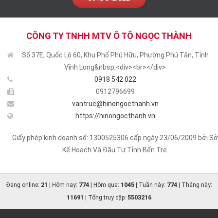
CÔNG TY TNHH MTV Ô TÔ NGỌC THÀNH
Số 37E, Quốc Lộ 60, Khu Phố Phú Hữu, Phường Phú Tân, Tỉnh
Vĩnh Long&nbsp;<div><br></div>
0918 542 022
0912796699
vantruc@hinongocthanh.vn
https://hinongocthanh.vn
Giấy phép kinh doanh số: 1300525306 cấp ngày 23/06/2009 bởi Sở
Kế Hoạch Và Đầu Tư Tỉnh Bến Tre.
21
774
1045
774
Đang online:
| Hôm nay:
| Hôm qua:
| Tuần này:
| Tháng này:
11691
5503216
| Tổng truy cập: