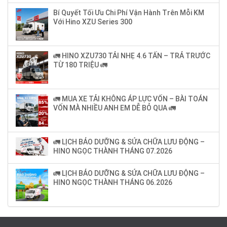
Bí Quyết Tối Ưu Chi Phí Vận Hành Trên Mỗi KM
Với Hino XZU Series 300
🚛 HINO XZU730 TẢI NHẸ 4.6 TẤN – TRẢ TRƯỚC
TỪ 180 TRIỆU 🚛
🚛 MUA XE TẢI KHÔNG ÁP LỰC VỐN – BÀI TOÁN
VỐN MÀ NHIỀU ANH EM DỄ BỎ QUA 🚛
🚛 LỊCH BẢO DƯỠNG & SỬA CHỮA LƯU ĐỘNG –
HINO NGỌC THÀNH THÁNG 07.2026
🚛 LỊCH BẢO DƯỠNG & SỬA CHỮA LƯU ĐỘNG –
HINO NGỌC THÀNH THÁNG 06.2026