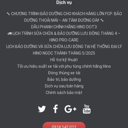
Dịch vụ
🔧 CHƯƠNG TRÌNH BẢO DƯỠNG CHO KHÁCH HÀNG LỚN FCP: BẢO
DƯỠNG THOẢI MÁI – AN TÂM ĐƯỜNG DÀI! 🔧
DẦU PHANH CHÍNH HÃNG HINO DOT3
🚛 LỊCH TRÌNH SỬA CHỮA & BẢO DƯỠNG LƯU ĐỘNG THÁNG 4 –
HINO PRO-CARE
LỊCH BẢO DƯỠNG VÀ SỬA CHỮA LƯU ĐỘNG TẠI HỆ THỐNG ĐẠI LÝ
HINO NGỌC THÀNH THÁNG 5/2025
Hỗ trợ kỹ thuật
Tối ưu hiệu suất xe tải với phụ tùng chính hãng Hino
Đóng thùng xe tải
Bảo trì, bảo dưỡng
Dịch vụ sau bán hàng
Chính sách bảo mật
0918 542 022