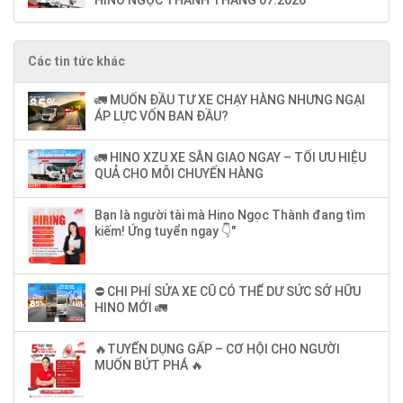
Các tin tức khác
🚛 MUỐN ĐẦU TƯ XE CHẠY HÀNG NHƯNG NGẠI
ÁP LỰC VỐN BAN ĐẦU?
🚛 HINO XZU XE SẴN GIAO NGAY – TỐI ƯU HIỆU
QUẢ CHO MỖI CHUYẾN HÀNG
Bạn là người tài mà Hino Ngọc Thành đang tìm
kiếm! Ứng tuyển ngay 👇"
⛔ CHI PHÍ SỬA XE CŨ CÓ THỂ DƯ SỨC SỞ HỮU
HINO MỚI 🚛
🔥TUYỂN DỤNG GẤP – CƠ HỘI CHO NGƯỜI
MUỐN BỨT PHÁ 🔥