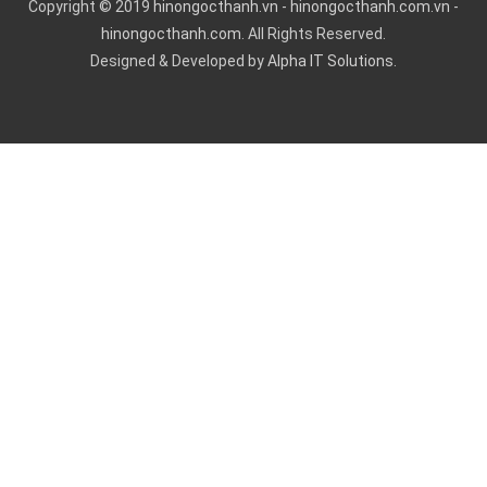
Copyright © 2019
hinongocthanh.vn
-
hinongocthanh.com.vn
-
hinongocthanh.com
. All Rights Reserved.
Designed & Developed by
Alpha IT Solutions.