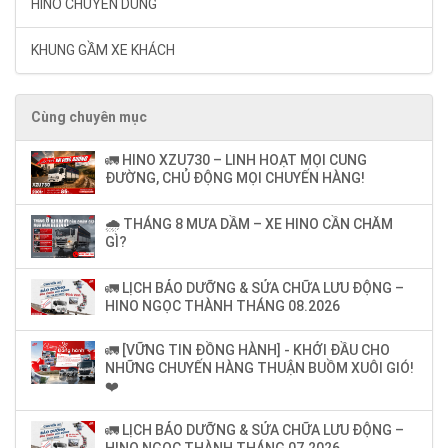
HINO CHUYÊN DÙNG
KHUNG GẦM XE KHÁCH
Cùng chuyên mục
🚛 HINO XZU730 – LINH HOẠT MỌI CUNG
ĐƯỜNG, CHỦ ĐỘNG MỌI CHUYẾN HÀNG!
🌧️ THÁNG 8 MƯA DẦM – XE HINO CẦN CHĂM
GÌ?
🚛 LỊCH BẢO DƯỠNG & SỬA CHỮA LƯU ĐỘNG –
HINO NGỌC THÀNH THÁNG 08.2026
🚛 [VỮNG TIN ĐỒNG HÀNH] - KHỞI ĐẦU CHO
NHỮNG CHUYẾN HÀNG THUẬN BUỒM XUÔI GIÓ!
❤️
🚛 LỊCH BẢO DƯỠNG & SỬA CHỮA LƯU ĐỘNG –
HINO NGỌC THÀNH THÁNG 07.2026