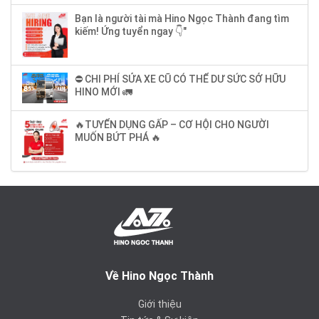
Bạn là người tài mà Hino Ngọc Thành đang tìm
kiếm! Ứng tuyển ngay 👇"
⛔ CHI PHÍ SỬA XE CŨ CÓ THỂ DƯ SỨC SỞ HỮU
HINO MỚI 🚛
🔥TUYỂN DỤNG GẤP – CƠ HỘI CHO NGƯỜI
MUỐN BỨT PHÁ 🔥
Về Hino Ngọc Thành
Giới thiệu