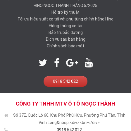
HINO NGỌC THÀNH THÁNG 5/2025
Hỗ trợ kỹ thuật
Tối ưu hiệu suất xe tải với phụ tùng chính hãng Hino
Đóng thùng xe tải
Bảo trì, bảo dưỡng
Dịch vụ sau bán hàng
Chính sách bảo mật
0918 542 022
CÔNG TY TNHH MTV Ô TÔ NGỌC THÀNH
Số 37E, Quốc Lộ 60, Khu Phố Phú Hữu, Phường Phú Tân, Tỉnh
Vĩnh Long&nbsp;<div><br></div>
0918 542 022