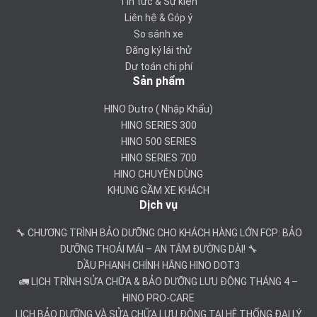
Tin tức & Sự kiện
Liên hệ & Góp ý
So sánh xe
Đăng ký lái thử
Dự toán chi phí
Sản phẩm
HINO Dutro ( Nhập Khẩu)
HINO SERIES 300
HINO 500 SERIES
HINO SERIES 700
HINO CHUYÊN DÙNG
KHUNG GẦM XE KHÁCH
Dịch vụ
🔧 CHƯƠNG TRÌNH BẢO DƯỠNG CHO KHÁCH HÀNG LỚN FCP: BẢO
DƯỠNG THOẢI MÁI – AN TÂM ĐƯỜNG DÀI! 🔧
DẦU PHANH CHÍNH HÃNG HINO DOT3
🚛 LỊCH TRÌNH SỬA CHỮA & BẢO DƯỠNG LƯU ĐỘNG THÁNG 4 –
HINO PRO-CARE
LỊCH BẢO DƯỠNG VÀ SỬA CHỮA LƯU ĐỘNG TẠI HỆ THỐNG ĐẠI LÝ