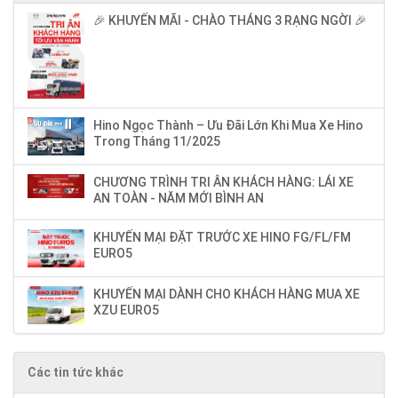
🎉 KHUYẾN MÃI - CHÀO THÁNG 3 RẠNG NGỜI 🎉
Hino Ngọc Thành – Ưu Đãi Lớn Khi Mua Xe Hino
Trong Tháng 11/2025
CHƯƠNG TRÌNH TRI ÂN KHÁCH HÀNG: LÁI XE
AN TOÀN - NĂM MỚI BÌNH AN
KHUYẾN MẠI ĐẶT TRƯỚC XE HINO FG/FL/FM
EURO5
KHUYẾN MẠI DÀNH CHO KHÁCH HÀNG MUA XE
XZU EURO5
Các tin tức khác