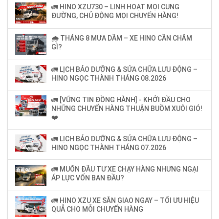
🚛 HINO XZU730 – LINH HOẠT MỌI CUNG
ĐƯỜNG, CHỦ ĐỘNG MỌI CHUYẾN HÀNG!
🌧️ THÁNG 8 MƯA DẦM – XE HINO CẦN CHĂM
GÌ?
🚛 LỊCH BẢO DƯỠNG & SỬA CHỮA LƯU ĐỘNG –
HINO NGỌC THÀNH THÁNG 08.2026
🚛 [VỮNG TIN ĐỒNG HÀNH] - KHỞI ĐẦU CHO
NHỮNG CHUYẾN HÀNG THUẬN BUỒM XUÔI GIÓ!
❤️
🚛 LỊCH BẢO DƯỠNG & SỬA CHỮA LƯU ĐỘNG –
HINO NGỌC THÀNH THÁNG 07.2026
🚛 MUỐN ĐẦU TƯ XE CHẠY HÀNG NHƯNG NGẠI
ÁP LỰC VỐN BAN ĐẦU?
🚛 HINO XZU XE SẴN GIAO NGAY – TỐI ƯU HIỆU
QUẢ CHO MỖI CHUYẾN HÀNG