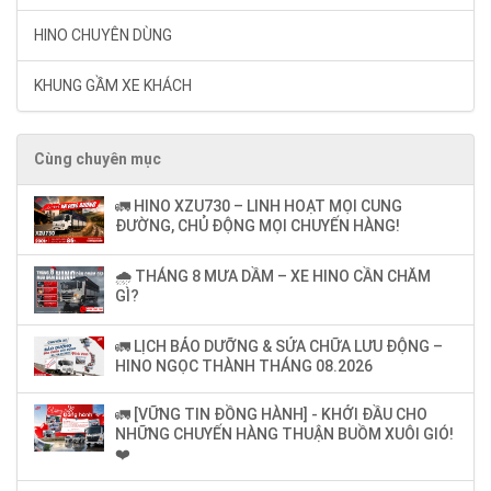
HINO CHUYÊN DÙNG
KHUNG GẦM XE KHÁCH
Cùng chuyên mục
🚛 HINO XZU730 – LINH HOẠT MỌI CUNG
ĐƯỜNG, CHỦ ĐỘNG MỌI CHUYẾN HÀNG!
🌧️ THÁNG 8 MƯA DẦM – XE HINO CẦN CHĂM
GÌ?
🚛 LỊCH BẢO DƯỠNG & SỬA CHỮA LƯU ĐỘNG –
HINO NGỌC THÀNH THÁNG 08.2026
🚛 [VỮNG TIN ĐỒNG HÀNH] - KHỞI ĐẦU CHO
NHỮNG CHUYẾN HÀNG THUẬN BUỒM XUÔI GIÓ!
❤️