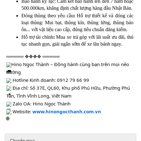
Bảo hành kỷ lục:
 Cam kết bảo hành lên đến
7 năm hoặc 
500.000km
, khẳng định chất lượng hàng đầu Nhật Bản.
Đóng thùng theo yêu cầu
:
 Hỗ trợ thiết kế và đóng các 
loại thùng: Mui bạt, thùng kín, thùng lửng, thùng bảo 
ôn... với vật liệu cao cấp, đúng tiêu chuẩn đăng kiểm.
Hỗ trợ tài chính
:
 Mua xe trả góp với lãi suất ưu đãi, thủ 
tục nhanh gọn, giải ngân sớm để xe lăn bánh ngay.
═════ ✥✥✥✥ ═════
Hino Ngọc Thành – Đồng hành cùng bạn trên mọi nẻo 
đường
 Hotline Kinh doanh: 0912 79 66 99
 Địa chỉ: Số 37E, QL60, Khu phố Phú Hữu, Phường Phú 
Tân, Tỉnh Vĩnh Long, Việt Nam
 Zalo OA: Hino Ngọc Thành
 Website: 
www.hinongocthanh.com.vn
Chuyên mục