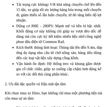
Tải trọng cực khủng
:
 Với khả năng chuyên chở lên đến 
15 tấn
, xe giúp tối ưu lượng hàng hóa trong mỗi chuyến 
đi, giảm thiểu số lần luân chuyển, từ đó tăng biên độ lợi 
nhuận.
Động cơ J08E - 280PS:
 Mạnh mẽ và bền bỉ bậc nhất. 
Khối động cơ này không chỉ giúp xe vượt đèo dốc dễ 
dàng mà còn cực kỳ tiết kiệm nhiên liệu nhờ công nghệ 
phun dầu điện tử Common Rail.
Kích thước thùng linh hoạt:
 Thùng dài lên đến 
9.4m
, đáp 
ứng đa dạng nhu cầu từ chở nông sản, hàng tiêu dùng 
đến các loại vật liệu xây dựng cồng kềnh.
Vận hành ổn định:
 Hệ thống treo và khung gầm được 
gia cố chắc chắn, giúp xe xuống cấp chậm hơn đáng kể 
so với các đối thủ cùng phân khúc.
2. Ưu đãi đặc quyền và Hậu mãi tận tâm
Khi chọn mua xe Hino, bạn không chỉ mua một phương tiện mà 
còn mua sự an tâm: