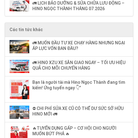
🚛 LỊCH BẢO DƯỠNG & SỬA CHỮA LƯU ĐỘNG –
HINO NGỌC THÀNH THÁNG 07.2026
Các tin tức khác
🚛 MUỐN ĐẦU TƯ XE CHẠY HÀNG NHƯNG NGẠI
ÁP LỰC VỐN BAN ĐẦU?
🚛 HINO XZU XE SẴN GIAO NGAY – TỐI ƯU HIỆU
QUẢ CHO MỖI CHUYẾN HÀNG
Bạn là người tài mà Hino Ngọc Thành đang tìm
kiếm! Ứng tuyển ngay 👇"
⛔ CHI PHÍ SỬA XE CŨ CÓ THỂ DƯ SỨC SỞ HỮU
HINO MỚI 🚛
🔥TUYỂN DỤNG GẤP – CƠ HỘI CHO NGƯỜI
MUỐN BỨT PHÁ 🔥