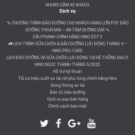
KHUNG GẦM XE KHÁCH
Dịch vụ
🔧 CHƯƠNG TRÌNH BẢO DƯỠNG CHO KHÁCH HÀNG LỚN FCP: BẢO
DƯỠNG THOẢI MÁI – AN TÂM ĐƯỜNG DÀI! 🔧
DẦU PHANH CHÍNH HÃNG HINO DOT3
🚛 LỊCH TRÌNH SỬA CHỮA & BẢO DƯỠNG LƯU ĐỘNG THÁNG 4 –
HINO PRO-CARE
LỊCH BẢO DƯỠNG VÀ SỬA CHỮA LƯU ĐỘNG TẠI HỆ THỐNG ĐẠI LÝ
HINO NGỌC THÀNH THÁNG 5/2025
Hỗ trợ kỹ thuật
Tối ưu hiệu suất xe tải với phụ tùng chính hãng Hino
Đóng thùng xe tải
Bảo trì, bảo dưỡng
Dịch vụ sau bán hàng
Chính sách bảo mật