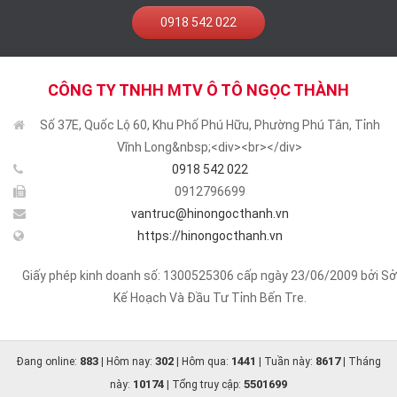
0918 542 022
CÔNG TY TNHH MTV Ô TÔ NGỌC THÀNH
Số 37E, Quốc Lộ 60, Khu Phố Phú Hữu, Phường Phú Tân, Tỉnh
Vĩnh Long&nbsp;<div><br></div>
0918 542 022
0912796699
vantruc@hinongocthanh.vn
https://hinongocthanh.vn
Giấy phép kinh doanh số: 1300525306 cấp ngày 23/06/2009 bởi Sở
Kế Hoạch Và Đầu Tư Tỉnh Bến Tre.
883
302
1441
8617
Đang online:
| Hôm nay:
| Hôm qua:
| Tuần này:
| Tháng
10174
5501699
này:
| Tổng truy cập: