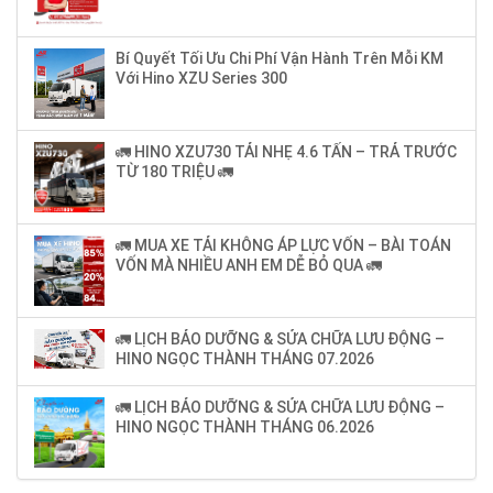
Bí Quyết Tối Ưu Chi Phí Vận Hành Trên Mỗi KM
Với Hino XZU Series 300
🚛 HINO XZU730 TẢI NHẸ 4.6 TẤN – TRẢ TRƯỚC
TỪ 180 TRIỆU 🚛
🚛 MUA XE TẢI KHÔNG ÁP LỰC VỐN – BÀI TOÁN
VỐN MÀ NHIỀU ANH EM DỄ BỎ QUA 🚛
🚛 LỊCH BẢO DƯỠNG & SỬA CHỮA LƯU ĐỘNG –
HINO NGỌC THÀNH THÁNG 07.2026
🚛 LỊCH BẢO DƯỠNG & SỬA CHỮA LƯU ĐỘNG –
HINO NGỌC THÀNH THÁNG 06.2026