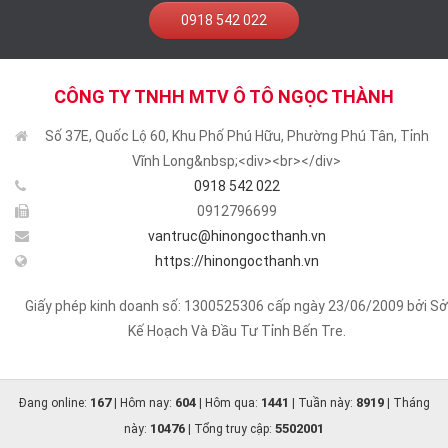
0918 542 022
CÔNG TY TNHH MTV Ô TÔ NGỌC THÀNH
Số 37E, Quốc Lộ 60, Khu Phố Phú Hữu, Phường Phú Tân, Tỉnh
Vĩnh Long&nbsp;<div><br></div>
0918 542 022
0912796699
vantruc@hinongocthanh.vn
https://hinongocthanh.vn
Giấy phép kinh doanh số: 1300525306 cấp ngày 23/06/2009 bởi Sở
Kế Hoạch Và Đầu Tư Tỉnh Bến Tre.
167
604
1441
8919
Đang online:
| Hôm nay:
| Hôm qua:
| Tuần này:
| Tháng
10476
5502001
này:
| Tổng truy cập: