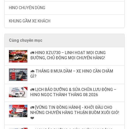
HINO CHUYÊN DÙNG
KHUNG GẦM XE KHÁCH
Cùng chuyên mục
🚛 HINO XZU730 – LINH HOẠT MỌI CUNG
ĐƯỜNG, CHỦ ĐỘNG MỌI CHUYẾN HÀNG!
🌧️ THÁNG 8 MƯA DẦM – XE HINO CẦN CHĂM
GÌ?
🚛 LỊCH BẢO DƯỠNG & SỬA CHỮA LƯU ĐỘNG –
HINO NGỌC THÀNH THÁNG 08.2026
🚛 [VỮNG TIN ĐỒNG HÀNH] - KHỞI ĐẦU CHO
NHỮNG CHUYẾN HÀNG THUẬN BUỒM XUÔI GIÓ!
❤️