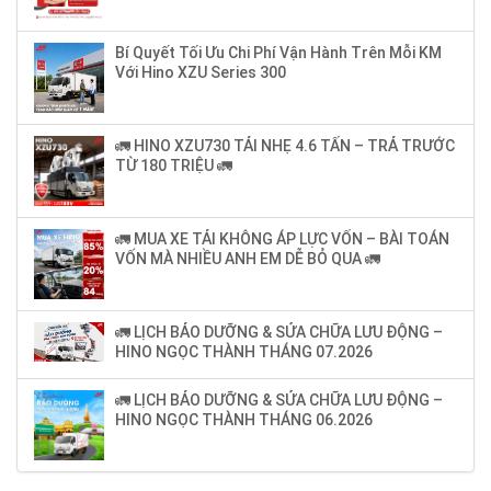
Bí Quyết Tối Ưu Chi Phí Vận Hành Trên Mỗi KM
Với Hino XZU Series 300
🚛 HINO XZU730 TẢI NHẸ 4.6 TẤN – TRẢ TRƯỚC
TỪ 180 TRIỆU 🚛
🚛 MUA XE TẢI KHÔNG ÁP LỰC VỐN – BÀI TOÁN
VỐN MÀ NHIỀU ANH EM DỄ BỎ QUA 🚛
🚛 LỊCH BẢO DƯỠNG & SỬA CHỮA LƯU ĐỘNG –
HINO NGỌC THÀNH THÁNG 07.2026
🚛 LỊCH BẢO DƯỠNG & SỬA CHỮA LƯU ĐỘNG –
HINO NGỌC THÀNH THÁNG 06.2026