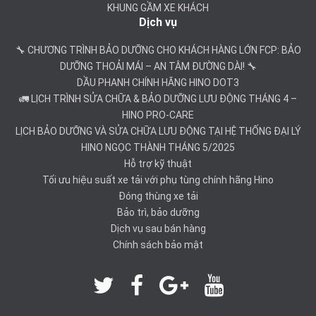
KHUNG GẦM XE KHÁCH
Dịch vụ
🔧 CHƯƠNG TRÌNH BẢO DƯỠNG CHO KHÁCH HÀNG LỚN FCP: BẢO
DƯỠNG THOẢI MÁI – AN TÂM ĐƯỜNG DÀI! 🔧
DẦU PHANH CHÍNH HÃNG HINO DOT3
🚛 LỊCH TRÌNH SỬA CHỮA & BẢO DƯỠNG LƯU ĐỘNG THÁNG 4 –
HINO PRO-CARE
LỊCH BẢO DƯỠNG VÀ SỬA CHỮA LƯU ĐỘNG TẠI HỆ THỐNG ĐẠI LÝ
HINO NGỌC THÀNH THÁNG 5/2025
Hỗ trợ kỹ thuật
Tối ưu hiệu suất xe tải với phụ tùng chính hãng Hino
Đóng thùng xe tải
Bảo trì, bảo dưỡng
Dịch vụ sau bán hàng
Chính sách bảo mật