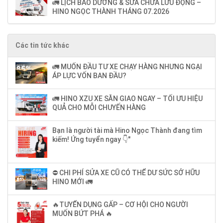
🚛 LỊCH BẢO DƯỠNG & SỬA CHỮA LƯU ĐỘNG –
HINO NGỌC THÀNH THÁNG 07.2026
Các tin tức khác
🚛 MUỐN ĐẦU TƯ XE CHẠY HÀNG NHƯNG NGẠI
ÁP LỰC VỐN BAN ĐẦU?
🚛 HINO XZU XE SẴN GIAO NGAY – TỐI ƯU HIỆU
QUẢ CHO MỖI CHUYẾN HÀNG
Bạn là người tài mà Hino Ngọc Thành đang tìm
kiếm! Ứng tuyển ngay 👇"
⛔ CHI PHÍ SỬA XE CŨ CÓ THỂ DƯ SỨC SỞ HỮU
HINO MỚI 🚛
🔥TUYỂN DỤNG GẤP – CƠ HỘI CHO NGƯỜI
MUỐN BỨT PHÁ 🔥