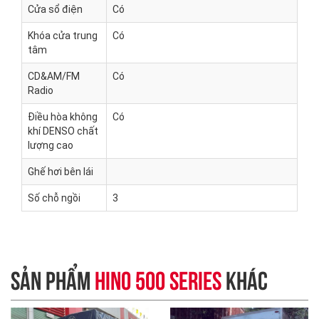
Cửa sổ điện
Có
Khóa cửa trung
Có
tâm
CD&AM/FM
Có
Radio
Điều hòa không
Có
khí DENSO chất
lượng cao
Ghế hơi bên lái
Số chỗ ngồi
3
SẢN PHẨM
HINO 500 SERIES
KHÁC