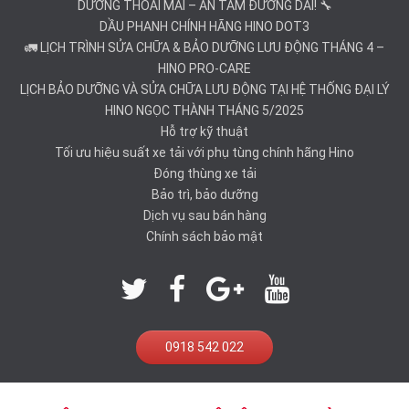
DƯỠNG THOẢI MÁI – AN TÂM ĐƯỜNG DÀI! 🔧
DẦU PHANH CHÍNH HÃNG HINO DOT3
🚛 LỊCH TRÌNH SỬA CHỮA & BẢO DƯỠNG LƯU ĐỘNG THÁNG 4 –
HINO PRO-CARE
LỊCH BẢO DƯỠNG VÀ SỬA CHỮA LƯU ĐỘNG TẠI HỆ THỐNG ĐẠI LÝ
HINO NGỌC THÀNH THÁNG 5/2025
Hỗ trợ kỹ thuật
Tối ưu hiệu suất xe tải với phụ tùng chính hãng Hino
Đóng thùng xe tải
Bảo trì, bảo dưỡng
Dịch vụ sau bán hàng
Chính sách bảo mật
0918 542 022