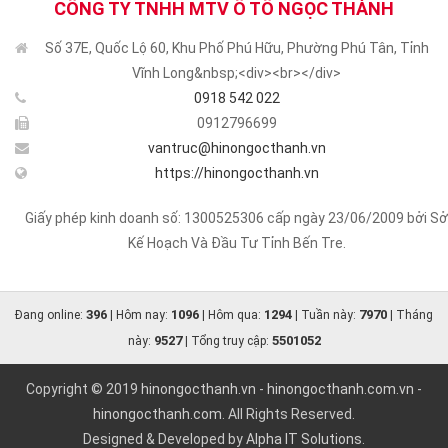
CÔNG TY TNHH MTV Ô TÔ NGỌC THÀNH
Số 37E, Quốc Lộ 60, Khu Phố Phú Hữu, Phường Phú Tân, Tỉnh
Vĩnh Long&nbsp;<div><br></div>
0918 542 022
0912796699
vantruc@hinongocthanh.vn
https://hinongocthanh.vn
Giấy phép kinh doanh số: 1300525306 cấp ngày 23/06/2009 bởi Sở
Kế Hoạch Và Đầu Tư Tỉnh Bến Tre.
396
1096
1294
7970
Đang online:
| Hôm nay:
| Hôm qua:
| Tuần này:
| Tháng
9527
5501052
này:
| Tổng truy cập:
Copyright © 2019
hinongocthanh.vn
-
hinongocthanh.com.vn
-
hinongocthanh.com
. All Rights Reserved.
Designed & Developed by
Alpha IT Solutions.