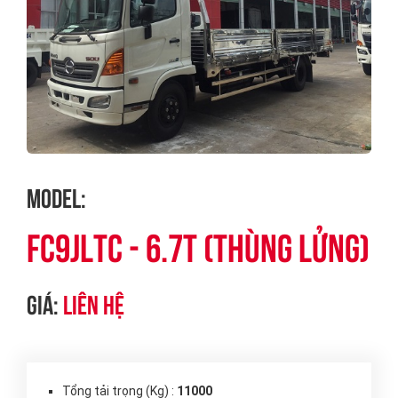
Model:
FC9JLTC - 6.7T (Thùng lửng)
Giá:
Liên hệ
Tổng tải trọng (Kg) :
11000