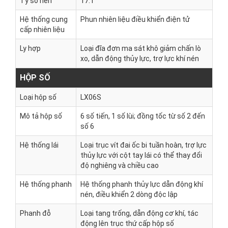
Tỷ số nén
17:1
Hệ thống cung
Phun nhiên liệu điều khiển điện tử
cấp nhiên liệu
Ly hợp
Loại đĩa đơn ma sát khô giảm chấn lò
xo, dẫn động thủy lực, trợ lực khí nén
HỘP SỐ
Loại hộp số
LX06S
Mô tả hộp số
6 số tiến, 1 số lùi; đồng tốc từ số 2 đến
số 6
Hệ thống lái
Loại trục vít đai ốc bi tuần hoàn, trợ lực
thủy lực với cột tay lái có thể thay đổi
độ nghiêng và chiều cao
Hệ thống phanh
Hệ thống phanh thủy lực dẫn động khí
nén, điều khiển 2 dòng độc lập
Phanh đỗ
Loại tang trống, dẫn động cơ khí, tác
động lên trục thứ cấp hộp số