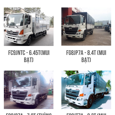
FC9JNTC - 6.45T(Mui
FG8JP7A - 8.4T (Mui
bạt)
bạt)