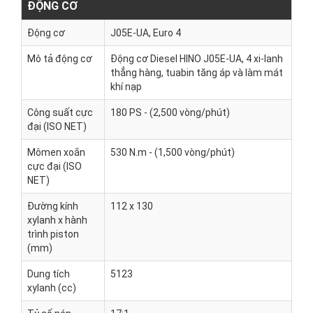
ĐỘNG CƠ
Động cơ
J05E-UA, Euro 4
Mô tả động cơ
Động cơ Diesel HINO J05E-UA, 4 xi-lanh
thẳng hàng, tuabin tăng áp và làm mát
khí nạp
Công suất cực
180 PS - (2,500 vòng/phút)
đại (ISO NET)
Mômen xoắn
530 N.m - (1,500 vòng/phút)
cực đại (ISO
NET)
Đường kính
112 x 130
xylanh x hành
trình piston
(mm)
Dung tích
5123
xylanh (cc)