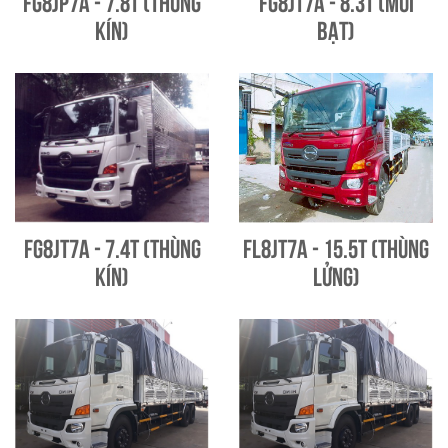
FG8JP7A - 7.8T (Thùng
FG8JT7A - 8.3T (Mui
kín)
bạt)
FG8JT7A - 7.4T (Thùng
FL8JT7A - 15.5T (Thùng
kín)
lửng)