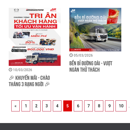
05/03/2026
BỀN BỈ ĐƯỜNG DÀI - VƯỢT
NGÀN THỬ THÁCH
10/03/2026
🎉 KHUYẾN MÃI - CHÀO
THÁNG 3 RẠNG NGỜI 🎉
«
1
2
3
4
5
6
7
8
9
10
..