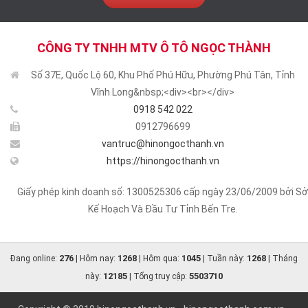
CÔNG TY TNHH MTV Ô TÔ NGỌC THÀNH
Số 37E, Quốc Lộ 60, Khu Phố Phú Hữu, Phường Phú Tân, Tỉnh
Vĩnh Long&nbsp;<div><br></div>
0918 542 022
0912796699
vantruc@hinongocthanh.vn
https://hinongocthanh.vn
Giấy phép kinh doanh số: 1300525306 cấp ngày 23/06/2009 bởi Sở
Kế Hoạch Và Đầu Tư Tỉnh Bến Tre.
276
1268
1045
1268
Đang online:
| Hôm nay:
| Hôm qua:
| Tuần này:
| Tháng
12185
5503710
này:
| Tổng truy cập: