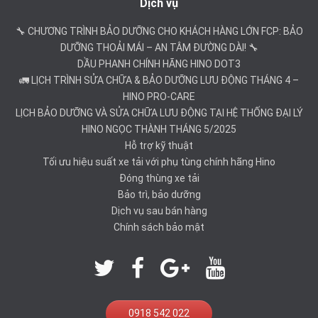
Dịch vụ
🔧 CHƯƠNG TRÌNH BẢO DƯỠNG CHO KHÁCH HÀNG LỚN FCP: BẢO
DƯỠNG THOẢI MÁI – AN TÂM ĐƯỜNG DÀI! 🔧
DẦU PHANH CHÍNH HÃNG HINO DOT3
🚛 LỊCH TRÌNH SỬA CHỮA & BẢO DƯỠNG LƯU ĐỘNG THÁNG 4 –
HINO PRO-CARE
LỊCH BẢO DƯỠNG VÀ SỬA CHỮA LƯU ĐỘNG TẠI HỆ THỐNG ĐẠI LÝ
HINO NGỌC THÀNH THÁNG 5/2025
Hỗ trợ kỹ thuật
Tối ưu hiệu suất xe tải với phụ tùng chính hãng Hino
Đóng thùng xe tải
Bảo trì, bảo dưỡng
Dịch vụ sau bán hàng
Chính sách bảo mật
0918 542 022