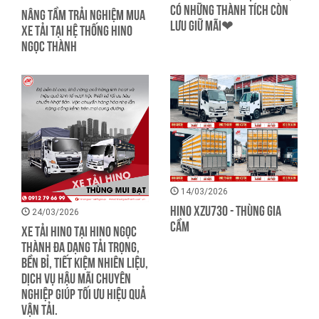
CÓ NHỮNG THÀNH TÍCH CÒN
NÂNG TẦM TRẢI NGHIỆM MUA
LƯU GIỮ MÃI❤
XE TẢI TẠI HỆ THỐNG HINO
NGỌC THÀNH
14/03/2026
HINO XZU730 - THÙNG GIA
24/03/2026
CẦM
Xe tải Hino tại Hino Ngọc
Thành đa dạng tải trọng,
bền bỉ, tiết kiệm nhiên liệu,
dịch vụ hậu mãi chuyên
nghiệp giúp tối ưu hiệu quả
vận tải.