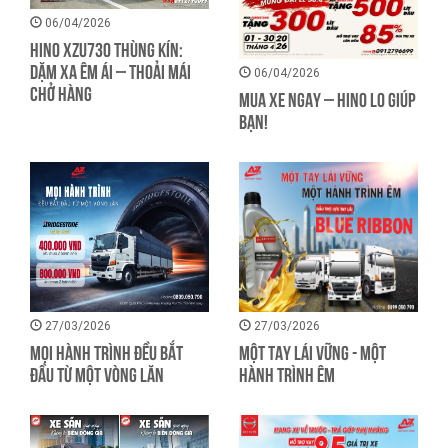
06/04/2026
HINO XZU730 THÙNG KÍN:
DẶM XA ÊM ÁI – THOẢI MÁI
06/04/2026
CHỞ HÀNG
MUA XE NGAY – HINO LO GIÚP
BẠN!
27/03/2026
27/03/2026
MỌI HÀNH TRÌNH ĐỀU BẮT
MỘT TAY LÁI VỮNG - MỘT
ĐẦU TỪ MỘT VÒNG LĂN
HÀNH TRÌNH ÊM