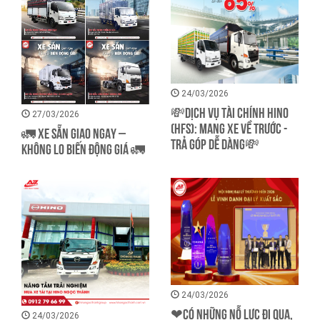
24/03/2026
💸DỊCH VỤ TÀI CHÍNH HINO
27/03/2026
(HFS): MANG XE VỀ TRƯỚC -
🚛 XE SẴN GIAO NGAY –
TRẢ GÓP DỄ DÀNG💸
KHÔNG LO BIẾN ĐỘNG GIÁ 🚛
24/03/2026
❤CÓ NHỮNG NỖ LỰC ĐI QUA,
24/03/2026