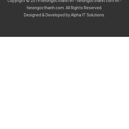
Copyright © 2019
hinongocthanh.vn
-
hinongocthanh.com.vn
-
hinongocthanh.com
. All Rights Reserved.
Designed & Developed by
Alpha IT Solutions.