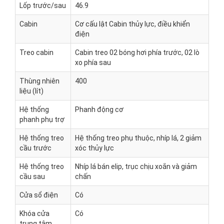
Lốp trước/sau
46.9
Cabin
Cơ cấu lật Cabin thủy lực, điều khiển
điện
Treo cabin
Cabin treo 02 bóng hơi phía trước, 02 lò
xo phía sau
Thùng nhiên
400
liệu (lít)
Hệ thống
Phanh động cơ
phanh phụ trợ
Hệ thống treo
Hệ thống treo phụ thuộc, nhíp lá, 2 giảm
cầu trước
xóc thủy lực
Hệ thống treo
Nhíp lá bán elip, trục chịu xoắn và giảm
cầu sau
chấn
Cửa sổ điện
Có
Khóa cửa
Có
trung tâm