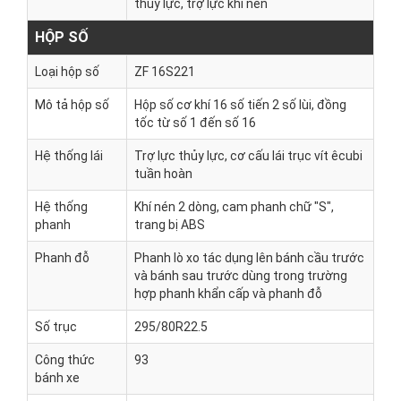
thủy lực, trợ lực khí nén
HỘP SỐ
Loại hộp số
ZF 16S221
Mô tả hộp số
Hộp số cơ khí 16 số tiến 2 số lùi, đồng
tốc từ số 1 đến số 16
Hệ thống lái
Trợ lực thủy lực, cơ cấu lái trục vít êcubi
tuần hoàn
Hệ thống
Khí nén 2 dòng, cam phanh chữ "S",
phanh
trang bị ABS
Phanh đỗ
Phanh lò xo tác dụng lên bánh cầu trước
và bánh sau trước dùng trong trường
hợp phanh khẩn cấp và phanh đỗ
Số trục
295/80R22.5
Công thức
93
bánh xe