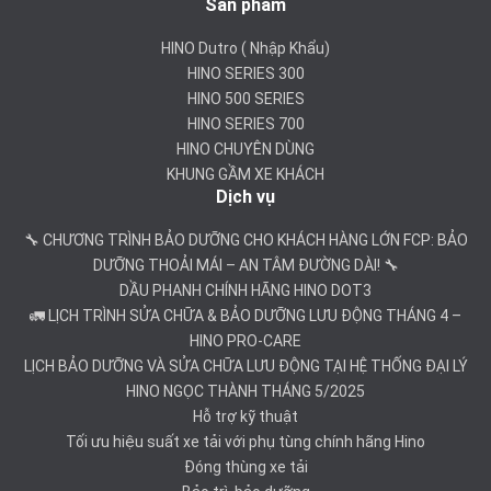
Sản phẩm
HINO Dutro ( Nhập Khẩu)
HINO SERIES 300
HINO 500 SERIES
HINO SERIES 700
HINO CHUYÊN DÙNG
KHUNG GẦM XE KHÁCH
Dịch vụ
🔧 CHƯƠNG TRÌNH BẢO DƯỠNG CHO KHÁCH HÀNG LỚN FCP: BẢO
DƯỠNG THOẢI MÁI – AN TÂM ĐƯỜNG DÀI! 🔧
DẦU PHANH CHÍNH HÃNG HINO DOT3
🚛 LỊCH TRÌNH SỬA CHỮA & BẢO DƯỠNG LƯU ĐỘNG THÁNG 4 –
HINO PRO-CARE
LỊCH BẢO DƯỠNG VÀ SỬA CHỮA LƯU ĐỘNG TẠI HỆ THỐNG ĐẠI LÝ
HINO NGỌC THÀNH THÁNG 5/2025
Hỗ trợ kỹ thuật
Tối ưu hiệu suất xe tải với phụ tùng chính hãng Hino
Đóng thùng xe tải