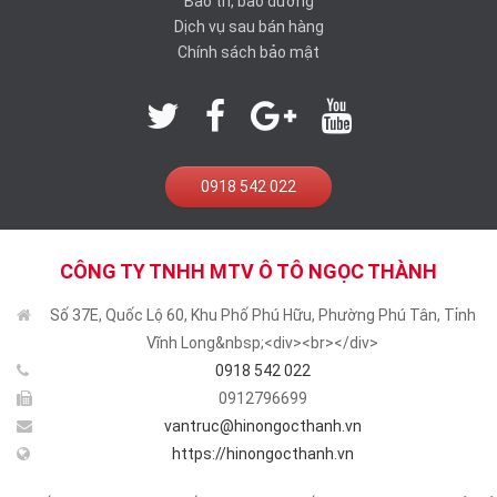
Bảo trì, bảo dưỡng
Dịch vụ sau bán hàng
Chính sách bảo mật
0918 542 022
CÔNG TY TNHH MTV Ô TÔ NGỌC THÀNH
Số 37E, Quốc Lộ 60, Khu Phố Phú Hữu, Phường Phú Tân, Tỉnh
Vĩnh Long&nbsp;<div><br></div>
0918 542 022
0912796699
vantruc@hinongocthanh.vn
https://hinongocthanh.vn