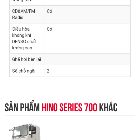
CD&AM/FM
Có
Radio
Điều hòa
Có
không khí
DENSO chất
lượng cao
Ghế hơi bên lái
Số chỗ ngồi
2
SẢN PHẨM
HINO SERIES 700
KHÁC