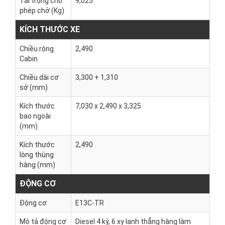
Tải trọng cho
9,025
phép chở (Kg)
KÍCH THƯỚC XE
Chiều rộng
2,490
Cabin
Chiều dài cơ
3,300 + 1,310
sở (mm)
Kích thước
7,030 x 2,490 x 3,325
bao ngoài
(mm)
Kích thước
2,490
lòng thùng
hàng (mm)
ĐỘNG CƠ
Động cơ
E13C-TR
Mô tả động cơ
Diesel 4 kỳ, 6 xy lanh thẳng hàng làm