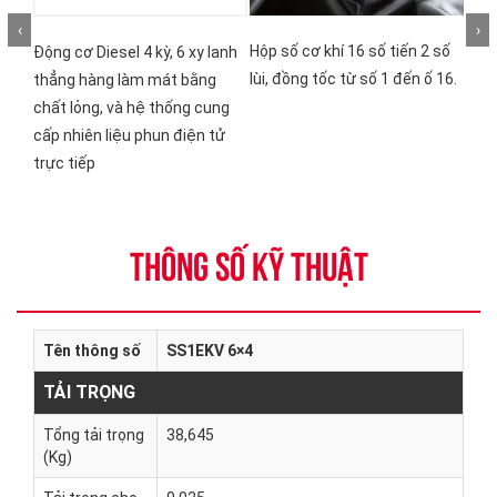
‹
›
Hộp số cơ khí 16 số tiến 2 số
Khun
Động cơ Diesel 4 kỳ, 6 xy lanh
lùi, đồng tốc từ số 1 đến ố 16.
khẩu
thẳng hàng làm mát bằng
dạng
chất lỏng, và hệ thống cung
cầu 
cấp nhiên liệu phun điện tử
trực tiếp
THÔNG SỐ KỸ THUẬT
Tên thông số
SS1EKV 6×4
TẢI TRỌNG
Tổng tải trọng
38,645
(Kg)