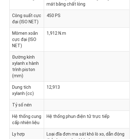
mát bằng chất lỏng
Công suất cực
450 PS
đại (ISO NET)
Mômen xoắn
1,912 N.m
cực đại (ISO
NET)
Đường kính
xylanh x hành
trình piston
(mm)
Dung tích
12,913
xylanh (cc)
Tỷ số nén
Hệ thống cung
Hệ thống phun điện tử trực tiếp
cấp nhiên liệu
Ly hợp
Loại đĩa đơn ma sát khô lò xo, dẫn động